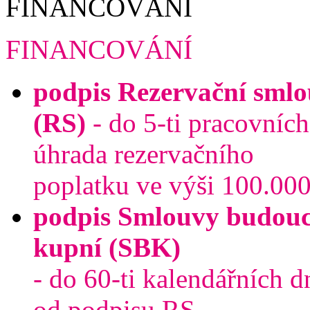
FINANCOVÁNÍ
podpis Rezervační sml
(RS)
- do 5-ti pracovníc
úhrada rezervačního
poplatku ve výši 100.000
podpis Smlouvy budouc
kupní (SBK)
- do 60-ti kalendářních d
od podpisu RS