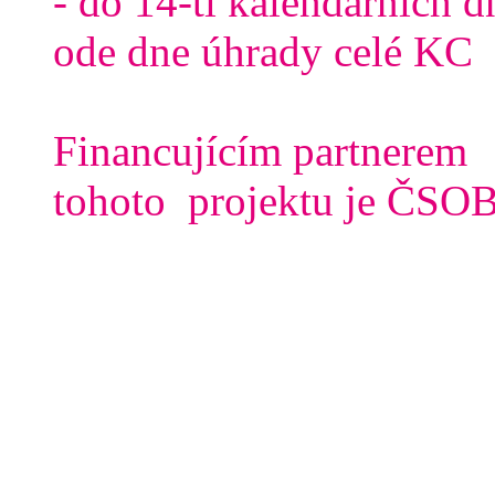
- do 14-ti kalendářních d
ode dne úhrady celé KC
Financujícím partnerem
tohoto projektu je ČSOB 