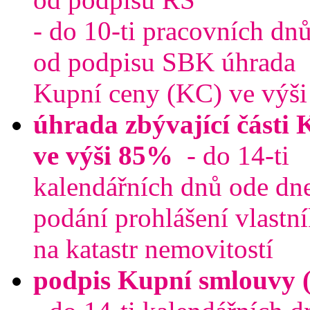
- do 10-ti pracovních dn
od podpisu SBK úhrada
Kupní ceny (KC) ve výš
úhrada zbývající části
ve výši 85%
- do 14-ti
kalendářních dnů
ode dn
podání prohlášení vlastn
na katastr nemovitostí
podpis Kupní smlouvy 